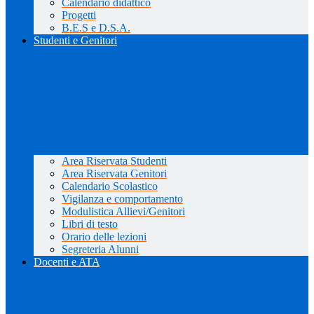
Calendario didattico
Progetti
B.E.S e D.S.A.
Studenti e Genitori
Area Riservata Studenti
Area Riservata Genitori
Calendario Scolastico
Vigilanza e comportamento
Modulistica Allievi/Genitori
Libri di testo
Orario delle lezioni
Segreteria Alunni
Docenti e ATA