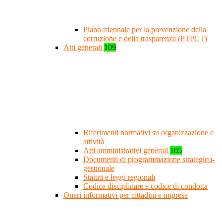
Piano triennale per la prevenzione della
corruzione e della trasparenza (PTPCT)
Atti generali
109
Riferimenti normativi su organizzazione e
attività
Atti amministrativi generali
105
Documenti di programmazione strategico-
gestionale
Statuti e leggi regionali
Codice disciplinare e codice di condotta
Oneri informativi per cittadini e imprese