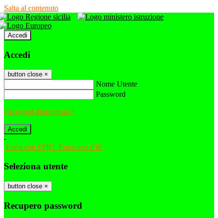
Salta al contenuto
Accedi
Accedi
button close
×
Nome Utente
Password
Password dimenticata?
-
Entra con SPID
Entra con CIE
Seleziona utente
button close
×
Recupero password