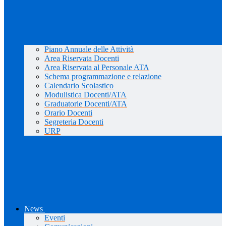
Piano Annuale delle Attività
Area Riservata Docenti
Area Riservata al Personale ATA
Schema programmazione e relazione
Calendario Scolastico
Modulistica Docenti/ATA
Graduatorie Docenti/ATA
Orario Docenti
Segreteria Docenti
URP
News
Eventi