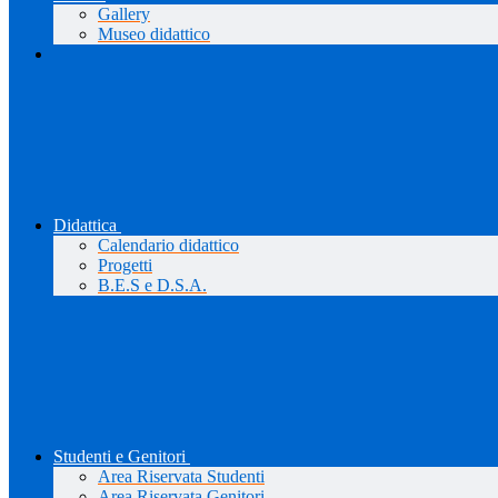
Gallery
Museo didattico
Didattica
Calendario didattico
Progetti
B.E.S e D.S.A.
Studenti e Genitori
Area Riservata Studenti
Area Riservata Genitori