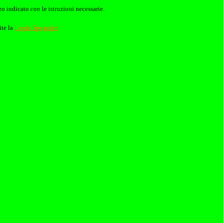
o indicato con le istruzioni necessarie.
ite la
Login Spaggiari