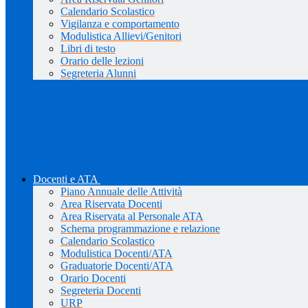
Calendario Scolastico
Vigilanza e comportamento
Modulistica Allievi/Genitori
Libri di testo
Orario delle lezioni
Segreteria Alunni
Docenti e ATA
Piano Annuale delle Attività
Area Riservata Docenti
Area Riservata al Personale ATA
Schema programmazione e relazione
Calendario Scolastico
Modulistica Docenti/ATA
Graduatorie Docenti/ATA
Orario Docenti
Segreteria Docenti
URP