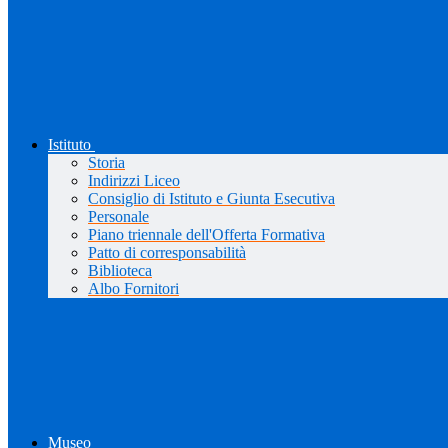
Istituto
Storia
Indirizzi Liceo
Consiglio di Istituto e Giunta Esecutiva
Personale
Piano triennale dell'Offerta Formativa
Patto di corresponsabilità
Biblioteca
Albo Fornitori
Museo