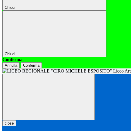
Chiudi
Chiudi
Conferma
Annulla
Conferma
close