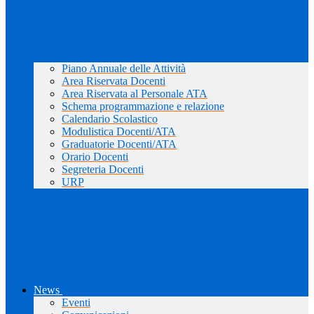
Piano Annuale delle Attività
Area Riservata Docenti
Area Riservata al Personale ATA
Schema programmazione e relazione
Calendario Scolastico
Modulistica Docenti/ATA
Graduatorie Docenti/ATA
Orario Docenti
Segreteria Docenti
URP
News
Eventi