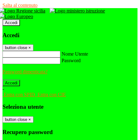
Salta al contenuto
Accedi
Accedi
button close
×
Nome Utente
Password
Password dimenticata?
-
Entra con SPID
Entra con CIE
Seleziona utente
button close
×
Recupero password