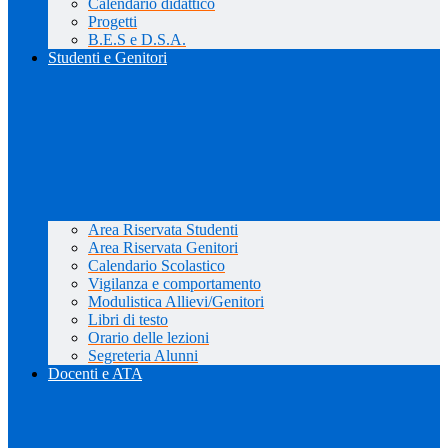
Calendario didattico
Progetti
B.E.S e D.S.A.
Studenti e Genitori
Area Riservata Studenti
Area Riservata Genitori
Calendario Scolastico
Vigilanza e comportamento
Modulistica Allievi/Genitori
Libri di testo
Orario delle lezioni
Segreteria Alunni
Docenti e ATA