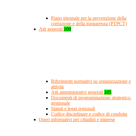
Piano triennale per la prevenzione della
corruzione e della trasparenza (PTPCT)
Atti generali
109
Riferimenti normativi su organizzazione e
attività
Atti amministrativi generali
105
Documenti di programmazione strategico-
gestionale
Statuti e leggi regionali
Codice disciplinare e codice di condotta
Oneri informativi per cittadini e imprese