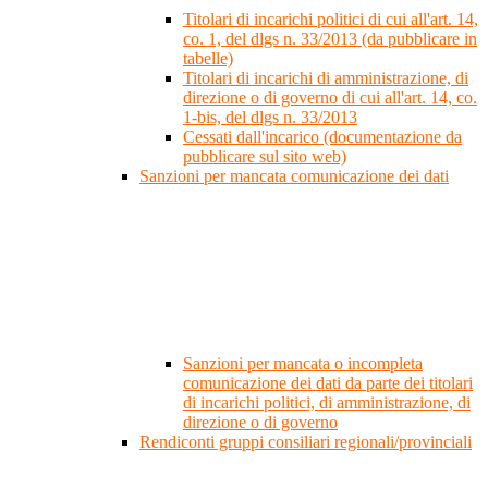
Titolari di incarichi politici di cui all'art. 14,
co. 1, del dlgs n. 33/2013 (da pubblicare in
tabelle)
Titolari di incarichi di amministrazione, di
direzione o di governo di cui all'art. 14, co.
1-bis, del dlgs n. 33/2013
Cessati dall'incarico (documentazione da
pubblicare sul sito web)
Sanzioni per mancata comunicazione dei dati
Sanzioni per mancata o incompleta
comunicazione dei dati da parte dei titolari
di incarichi politici, di amministrazione, di
direzione o di governo
Rendiconti gruppi consiliari regionali/provinciali