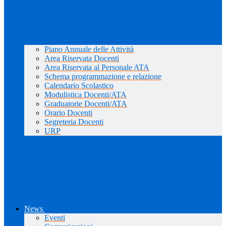
Piano Annuale delle Attività
Area Riservata Docenti
Area Riservata al Personale ATA
Schema programmazione e relazione
Calendario Scolastico
Modulistica Docenti/ATA
Graduatorie Docenti/ATA
Orario Docenti
Segreteria Docenti
URP
News
Eventi