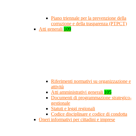
Piano triennale per la prevenzione della
corruzione e della trasparenza (PTPCT)
Atti generali
109
Riferimenti normativi su organizzazione e
attività
Atti amministrativi generali
105
Documenti di programmazione strategico-
gestionale
Statuti e leggi regionali
Codice disciplinare e codice di condotta
Oneri informativi per cittadini e imprese