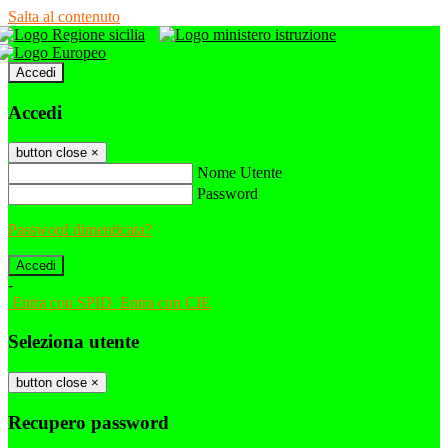
Salta al contenuto
Accedi
Accedi
button close
×
Nome Utente
Password
Password dimenticata?
-
Entra con SPID
Entra con CIE
Seleziona utente
button close
×
Recupero password