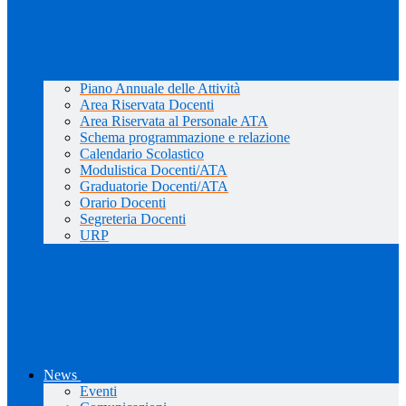
Piano Annuale delle Attività
Area Riservata Docenti
Area Riservata al Personale ATA
Schema programmazione e relazione
Calendario Scolastico
Modulistica Docenti/ATA
Graduatorie Docenti/ATA
Orario Docenti
Segreteria Docenti
URP
News
Eventi