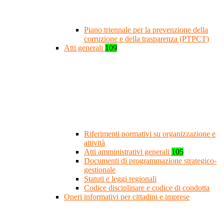
Piano triennale per la prevenzione della
corruzione e della trasparenza (PTPCT)
Atti generali
109
Riferimenti normativi su organizzazione e
attività
Atti amministrativi generali
105
Documenti di programmazione strategico-
gestionale
Statuti e leggi regionali
Codice disciplinare e codice di condotta
Oneri informativi per cittadini e imprese