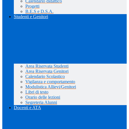
Calendario didattico
Progetti
B.E.S e D.S.A.
Studenti e Genitori
Area Riservata Studenti
Area Riservata Genitori
Calendario Scolastico
Vigilanza e comportamento
Modulistica Allievi/Genitori
Libri di testo
Orario delle lezioni
Segreteria Alunni
Docenti e ATA