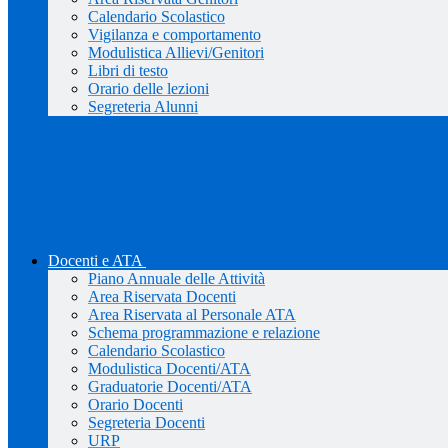
Calendario Scolastico
Vigilanza e comportamento
Modulistica Allievi/Genitori
Libri di testo
Orario delle lezioni
Segreteria Alunni
Docenti e ATA
Piano Annuale delle Attività
Area Riservata Docenti
Area Riservata al Personale ATA
Schema programmazione e relazione
Calendario Scolastico
Modulistica Docenti/ATA
Graduatorie Docenti/ATA
Orario Docenti
Segreteria Docenti
URP