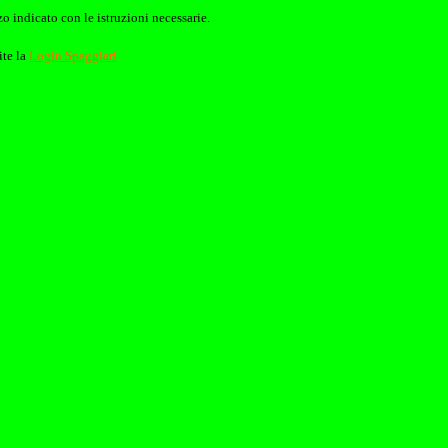
o indicato con le istruzioni necessarie.
ite la
Login Spaggiari