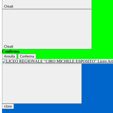
Chiudi
Chiudi
Conferma
Annulla
Conferma
close