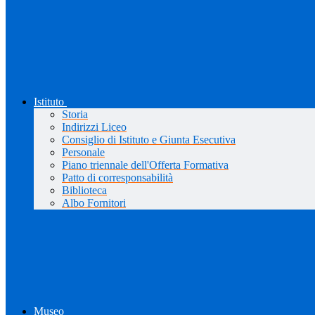
Istituto
Storia
Indirizzi Liceo
Consiglio di Istituto e Giunta Esecutiva
Personale
Piano triennale dell'Offerta Formativa
Patto di corresponsabilità
Biblioteca
Albo Fornitori
Museo