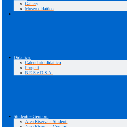
Gallery
Museo didattico
Didattica
Calendario didattico
Progetti
B.E.S e D.S.A.
Studenti e Genitori
Area Riservata Studenti
Area Riservata Genitori