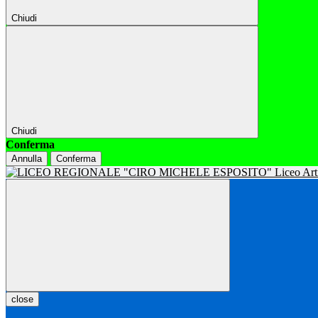
Chiudi
Chiudi
Conferma
Annulla
Conferma
close