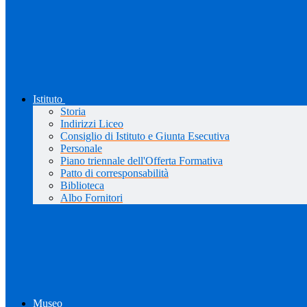
Istituto
Storia
Indirizzi Liceo
Consiglio di Istituto e Giunta Esecutiva
Personale
Piano triennale dell'Offerta Formativa
Patto di corresponsabilità
Biblioteca
Albo Fornitori
Museo