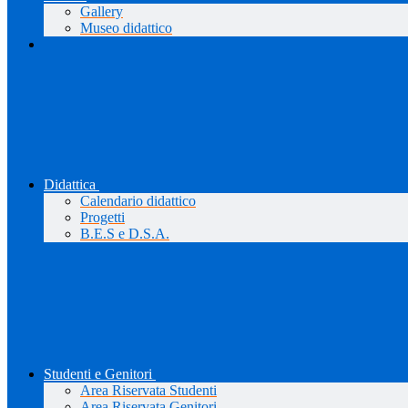
Gallery
Museo didattico
Didattica
Calendario didattico
Progetti
B.E.S e D.S.A.
Studenti e Genitori
Area Riservata Studenti
Area Riservata Genitori