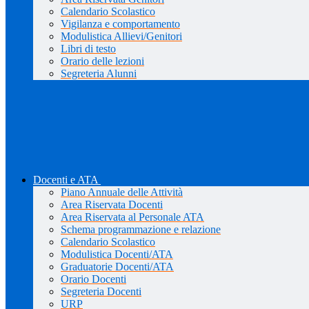
Calendario Scolastico
Vigilanza e comportamento
Modulistica Allievi/Genitori
Libri di testo
Orario delle lezioni
Segreteria Alunni
Docenti e ATA
Piano Annuale delle Attività
Area Riservata Docenti
Area Riservata al Personale ATA
Schema programmazione e relazione
Calendario Scolastico
Modulistica Docenti/ATA
Graduatorie Docenti/ATA
Orario Docenti
Segreteria Docenti
URP