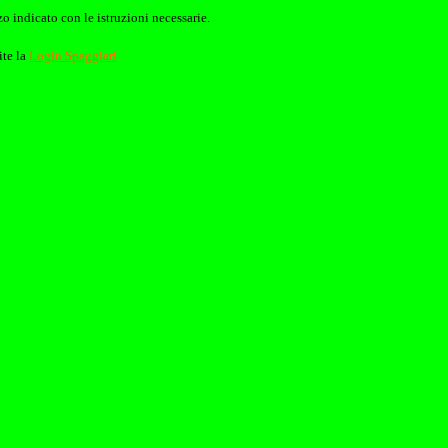
o indicato con le istruzioni necessarie.
ite la
Login Spaggiari