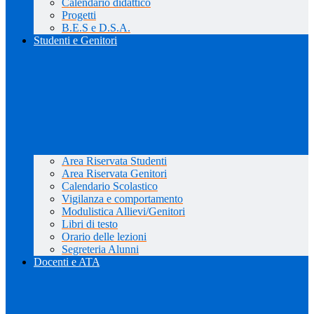
Calendario didattico
Progetti
B.E.S e D.S.A.
Studenti e Genitori
Area Riservata Studenti
Area Riservata Genitori
Calendario Scolastico
Vigilanza e comportamento
Modulistica Allievi/Genitori
Libri di testo
Orario delle lezioni
Segreteria Alunni
Docenti e ATA