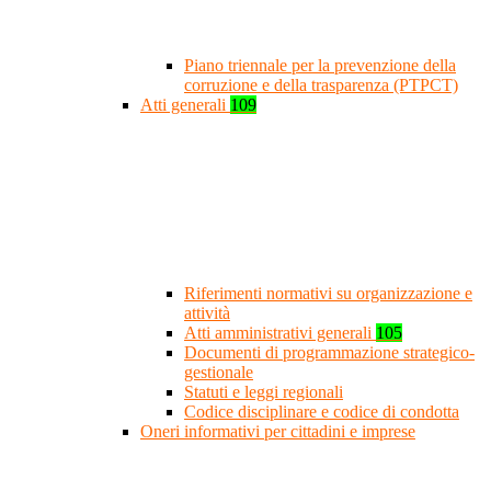
Piano triennale per la prevenzione della
corruzione e della trasparenza (PTPCT)
Atti generali
109
Riferimenti normativi su organizzazione e
attività
Atti amministrativi generali
105
Documenti di programmazione strategico-
gestionale
Statuti e leggi regionali
Codice disciplinare e codice di condotta
Oneri informativi per cittadini e imprese