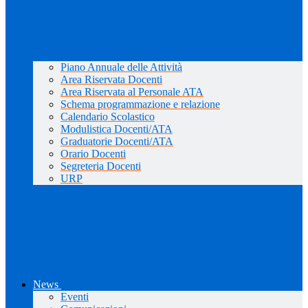
Piano Annuale delle Attività
Area Riservata Docenti
Area Riservata al Personale ATA
Schema programmazione e relazione
Calendario Scolastico
Modulistica Docenti/ATA
Graduatorie Docenti/ATA
Orario Docenti
Segreteria Docenti
URP
News
Eventi