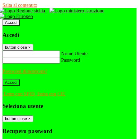
Salta al contenuto
Accedi
Accedi
button close
×
Nome Utente
Password
Password dimenticata?
-
Entra con SPID
Entra con CIE
Seleziona utente
button close
×
Recupero password