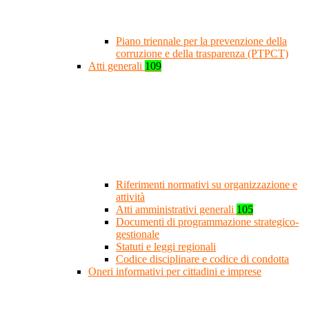
Piano triennale per la prevenzione della
corruzione e della trasparenza (PTPCT)
Atti generali
109
Riferimenti normativi su organizzazione e
attività
Atti amministrativi generali
105
Documenti di programmazione strategico-
gestionale
Statuti e leggi regionali
Codice disciplinare e codice di condotta
Oneri informativi per cittadini e imprese