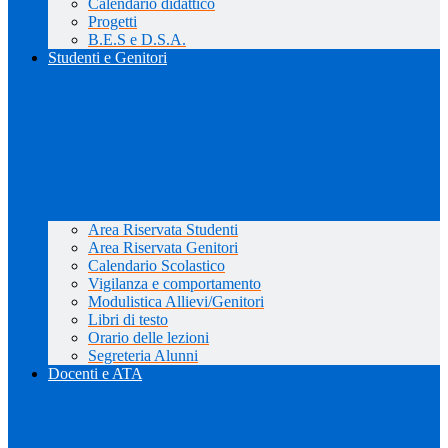
Calendario didattico
Progetti
B.E.S e D.S.A.
Studenti e Genitori
Area Riservata Studenti
Area Riservata Genitori
Calendario Scolastico
Vigilanza e comportamento
Modulistica Allievi/Genitori
Libri di testo
Orario delle lezioni
Segreteria Alunni
Docenti e ATA