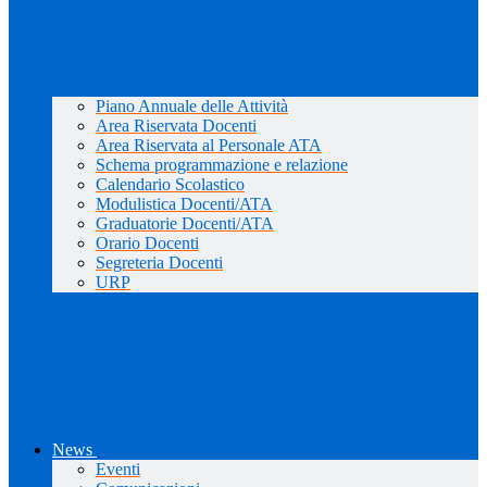
Piano Annuale delle Attività
Area Riservata Docenti
Area Riservata al Personale ATA
Schema programmazione e relazione
Calendario Scolastico
Modulistica Docenti/ATA
Graduatorie Docenti/ATA
Orario Docenti
Segreteria Docenti
URP
News
Eventi