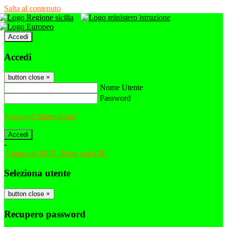
Salta al contenuto
Accedi
Accedi
button close
×
Nome Utente
Password
Password dimenticata?
-
Entra con SPID
Entra con CIE
Seleziona utente
button close
×
Recupero password