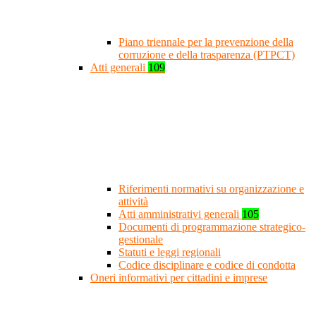
Piano triennale per la prevenzione della
corruzione e della trasparenza (PTPCT)
Atti generali
109
Riferimenti normativi su organizzazione e
attività
Atti amministrativi generali
105
Documenti di programmazione strategico-
gestionale
Statuti e leggi regionali
Codice disciplinare e codice di condotta
Oneri informativi per cittadini e imprese