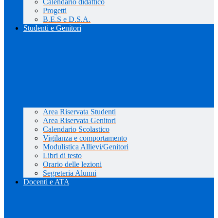
Calendario didattico
Progetti
B.E.S e D.S.A.
Studenti e Genitori
Area Riservata Studenti
Area Riservata Genitori
Calendario Scolastico
Vigilanza e comportamento
Modulistica Allievi/Genitori
Libri di testo
Orario delle lezioni
Segreteria Alunni
Docenti e ATA