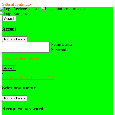
Salta al contenuto
Accedi
Accedi
button close
×
Nome Utente
Password
Password dimenticata?
-
Entra con SPID
Entra con CIE
Seleziona utente
button close
×
Recupero password