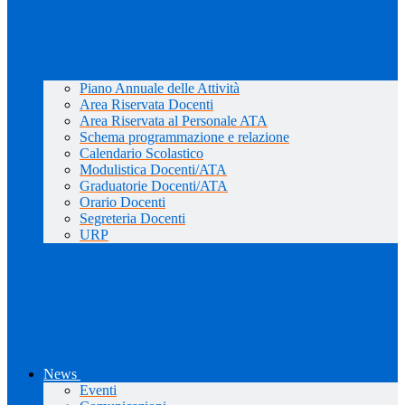
Piano Annuale delle Attività
Area Riservata Docenti
Area Riservata al Personale ATA
Schema programmazione e relazione
Calendario Scolastico
Modulistica Docenti/ATA
Graduatorie Docenti/ATA
Orario Docenti
Segreteria Docenti
URP
News
Eventi