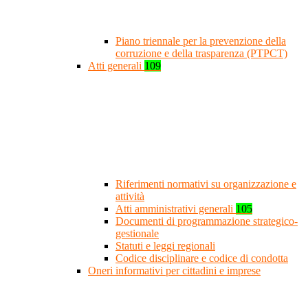
Piano triennale per la prevenzione della
corruzione e della trasparenza (PTPCT)
Atti generali
109
Riferimenti normativi su organizzazione e
attività
Atti amministrativi generali
105
Documenti di programmazione strategico-
gestionale
Statuti e leggi regionali
Codice disciplinare e codice di condotta
Oneri informativi per cittadini e imprese