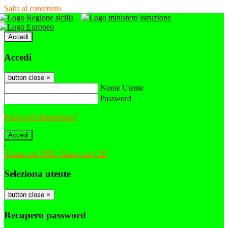
Salta al contenuto
Accedi
Accedi
button close
×
Nome Utente
Password
Password dimenticata?
-
Entra con SPID
Entra con CIE
Seleziona utente
button close
×
Recupero password