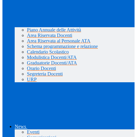
Piano Annuale delle Attività
Area Riservata Docenti
Area Riservata al Personale ATA
Schema programmazione e relazione
Calendario Scolastico
Modulistica Docenti/ATA
Graduatorie Docenti/ATA
Orario Docenti
Segreteria Docenti
URP
News
Eventi