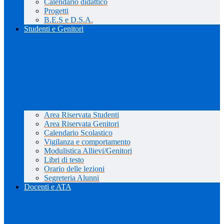
Calendario didattico
Progetti
B.E.S e D.S.A.
Studenti e Genitori
Area Riservata Studenti
Area Riservata Genitori
Calendario Scolastico
Vigilanza e comportamento
Modulistica Allievi/Genitori
Libri di testo
Orario delle lezioni
Segreteria Alunni
Docenti e ATA