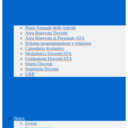
Piano Annuale delle Attività
Area Riservata Docenti
Area Riservata al Personale ATA
Schema programmazione e relazione
Calendario Scolastico
Modulistica Docenti/ATA
Graduatorie Docenti/ATA
Orario Docenti
Segreteria Docenti
URP
News
Eventi