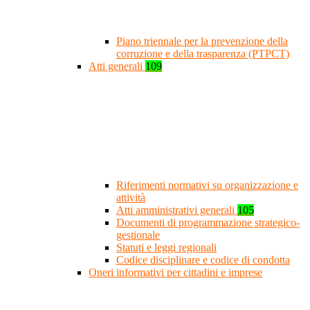
Piano triennale per la prevenzione della
corruzione e della trasparenza (PTPCT)
Atti generali
109
Riferimenti normativi su organizzazione e
attività
Atti amministrativi generali
105
Documenti di programmazione strategico-
gestionale
Statuti e leggi regionali
Codice disciplinare e codice di condotta
Oneri informativi per cittadini e imprese