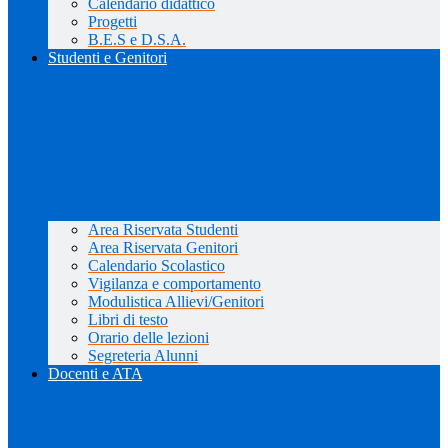
Calendario didattico
Progetti
B.E.S e D.S.A.
Studenti e Genitori
Area Riservata Studenti
Area Riservata Genitori
Calendario Scolastico
Vigilanza e comportamento
Modulistica Allievi/Genitori
Libri di testo
Orario delle lezioni
Segreteria Alunni
Docenti e ATA