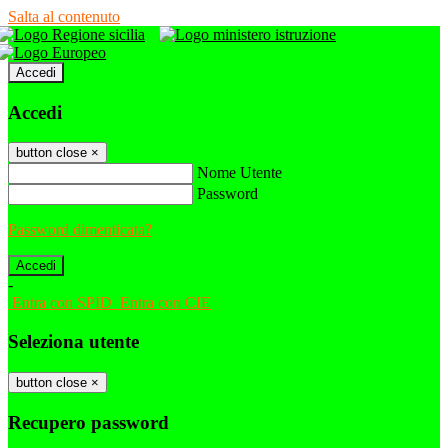
Salta al contenuto
Accedi
Accedi
button close
×
Nome Utente
Password
Password dimenticata?
-
Entra con SPID
Entra con CIE
Seleziona utente
button close
×
Recupero password