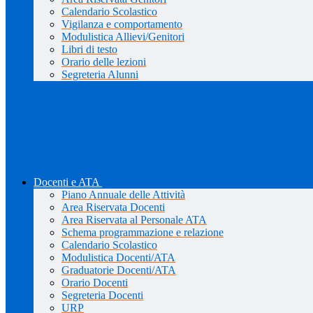
Calendario Scolastico
Vigilanza e comportamento
Modulistica Allievi/Genitori
Libri di testo
Orario delle lezioni
Segreteria Alunni
Docenti e ATA
Piano Annuale delle Attività
Area Riservata Docenti
Area Riservata al Personale ATA
Schema programmazione e relazione
Calendario Scolastico
Modulistica Docenti/ATA
Graduatorie Docenti/ATA
Orario Docenti
Segreteria Docenti
URP