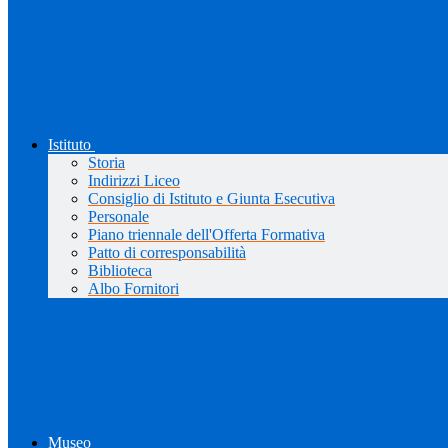
Istituto
Storia
Indirizzi Liceo
Consiglio di Istituto e Giunta Esecutiva
Personale
Piano triennale dell'Offerta Formativa
Patto di corresponsabilità
Biblioteca
Albo Fornitori
Museo