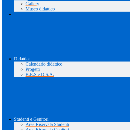
Gallery
Museo didattico
Didattica
Calendario didattico
Progetti
B.E.S e D.S.A.
Studenti e Genitori
Area Riservata Studenti
Area Riservata Genitori