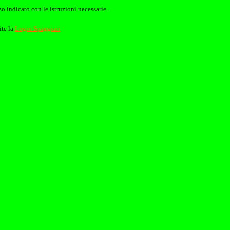
o indicato con le istruzioni necessarie.
ite la
Login Spaggiari