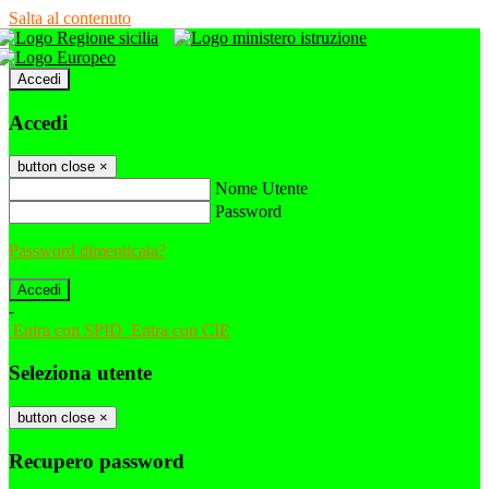
Salta al contenuto
Accedi
Accedi
button close
×
Nome Utente
Password
Password dimenticata?
-
Entra con SPID
Entra con CIE
Seleziona utente
button close
×
Recupero password