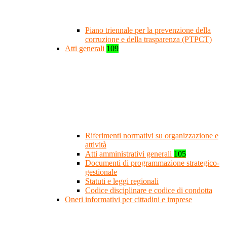
Piano triennale per la prevenzione della
corruzione e della trasparenza (PTPCT)
Atti generali
109
Riferimenti normativi su organizzazione e
attività
Atti amministrativi generali
105
Documenti di programmazione strategico-
gestionale
Statuti e leggi regionali
Codice disciplinare e codice di condotta
Oneri informativi per cittadini e imprese