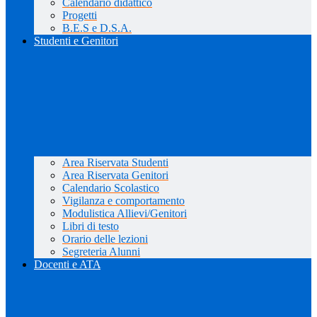
Calendario didattico
Progetti
B.E.S e D.S.A.
Studenti e Genitori
Area Riservata Studenti
Area Riservata Genitori
Calendario Scolastico
Vigilanza e comportamento
Modulistica Allievi/Genitori
Libri di testo
Orario delle lezioni
Segreteria Alunni
Docenti e ATA