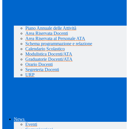
Piano Annuale delle Attività
Area Riservata Docenti
Area Riservata al Personale ATA
Schema programmazione e relazione
Calendario Scolastico
Modulistica Docenti/ATA
Graduatorie Docenti/ATA
Orario Docenti
Segreteria Docenti
URP
News
Eventi