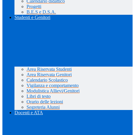
Calendario didattico
Progetti
B.E.S e D.S.A.
Studenti e Genitori
Area Riservata Studenti
Area Riservata Genitori
Calendario Scolastico
Vigilanza e comportamento
Modulistica Allievi/Genitori
Libri di testo
Orario delle lezioni
Segreteria Alunni
Docenti e ATA