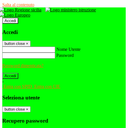
Salta al contenuto
Accedi
Accedi
button close
×
Nome Utente
Password
Password dimenticata?
-
Entra con SPID
Entra con CIE
Seleziona utente
button close
×
Recupero password