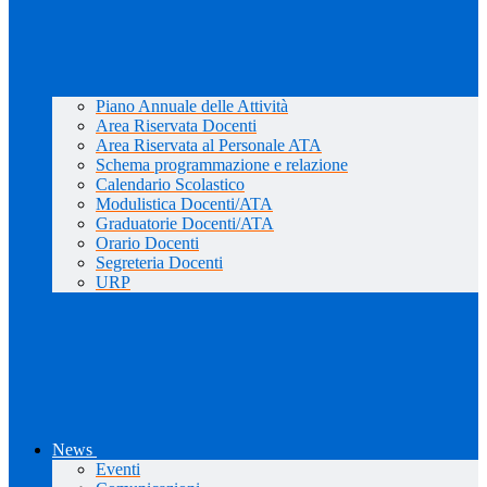
Piano Annuale delle Attività
Area Riservata Docenti
Area Riservata al Personale ATA
Schema programmazione e relazione
Calendario Scolastico
Modulistica Docenti/ATA
Graduatorie Docenti/ATA
Orario Docenti
Segreteria Docenti
URP
News
Eventi