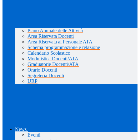
Piano Annuale delle Attività
Area Riservata Docenti
Area Riservata al Personale ATA
Schema programmazione e relazione
Calendario Scolastico
Modulistica Docenti/ATA
Graduatorie Docenti/ATA
Orario Docenti
Segreteria Docenti
URP
News
Eventi