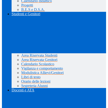
Calendario didattico
Progetti
B.E.S e D.S.A.
Studenti e Genitori
Area Riservata Studenti
Area Riservata Genitori
Calendario Scolastico
Vigilanza e comportamento
Modulistica Allievi/Genitori
Libri di testo
Orario delle lezioni
Segreteria Alunni
Docenti e ATA