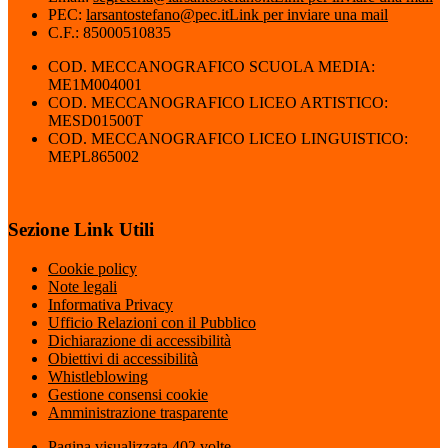
PEC:
larsantostefano@pec.it
Link per inviare una mail
C.F.: 85000510835
COD. MECCANOGRAFICO SCUOLA MEDIA:
ME1M004001
COD. MECCANOGRAFICO LICEO ARTISTICO:
MESD01500T
COD. MECCANOGRAFICO LICEO LINGUISTICO:
MEPL865002
Sezione Link Utili
Cookie policy
Note legali
Informativa Privacy
Ufficio Relazioni con il Pubblico
Dichiarazione di accessibilità
Obiettivi di accessibilità
Whistleblowing
Gestione consensi cookie
Amministrazione trasparente
Pagina visualizzata
402
volte