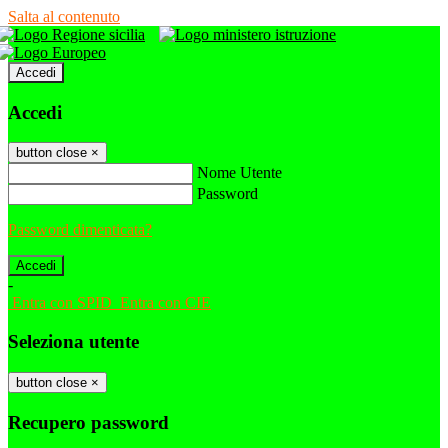
Salta al contenuto
Accedi
Accedi
button close
×
Nome Utente
Password
Password dimenticata?
-
Entra con SPID
Entra con CIE
Seleziona utente
button close
×
Recupero password