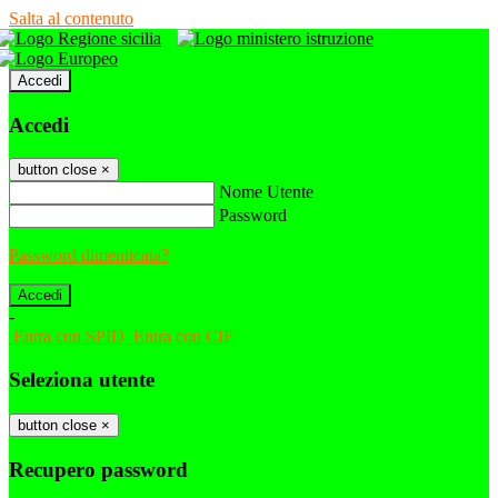
Salta al contenuto
Accedi
Accedi
button close
×
Nome Utente
Password
Password dimenticata?
-
Entra con SPID
Entra con CIE
Seleziona utente
button close
×
Recupero password