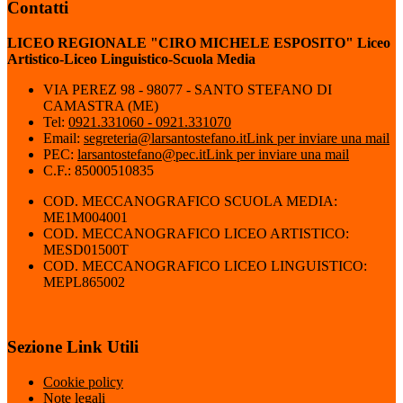
Contatti
LICEO REGIONALE "CIRO MICHELE ESPOSITO" Liceo
Artistico-Liceo Linguistico-Scuola Media
VIA PEREZ 98 - 98077 - SANTO STEFANO DI
CAMASTRA (ME)
Tel:
0921.331060 - 0921.331070
Email:
segreteria@larsantostefano.it
Link per inviare una mail
PEC:
larsantostefano@pec.it
Link per inviare una mail
C.F.: 85000510835
COD. MECCANOGRAFICO SCUOLA MEDIA:
ME1M004001
COD. MECCANOGRAFICO LICEO ARTISTICO:
MESD01500T
COD. MECCANOGRAFICO LICEO LINGUISTICO:
MEPL865002
Sezione Link Utili
Cookie policy
Note legali