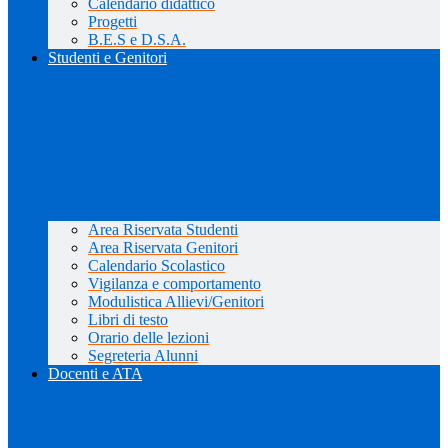
Calendario didattico
Progetti
B.E.S e D.S.A.
Studenti e Genitori
Area Riservata Studenti
Area Riservata Genitori
Calendario Scolastico
Vigilanza e comportamento
Modulistica Allievi/Genitori
Libri di testo
Orario delle lezioni
Segreteria Alunni
Docenti e ATA