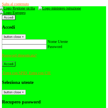
Salta al contenuto
Accedi
Accedi
button close
×
Nome Utente
Password
Password dimenticata?
-
Entra con SPID
Entra con CIE
Seleziona utente
button close
×
Recupero password