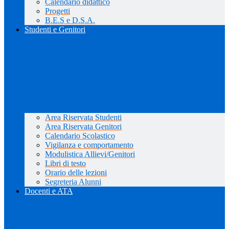
Calendario didattico
Progetti
B.E.S e D.S.A.
Studenti e Genitori
Area Riservata Studenti
Area Riservata Genitori
Calendario Scolastico
Vigilanza e comportamento
Modulistica Allievi/Genitori
Libri di testo
Orario delle lezioni
Segreteria Alunni
Docenti e ATA