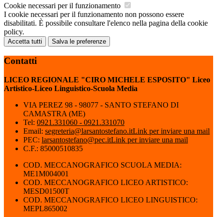
Cookie necessari per il funzionamento
I cookie necessari per il funzionamento non possono essere
disabilitati. È possibile consultare l'elenco nella pagina della cookie
policy.
Accetta tutti
Salva le preferenze
Contatti
LICEO REGIONALE "CIRO MICHELE ESPOSITO" Liceo
Artistico-Liceo Linguistico-Scuola Media
VIA PEREZ 98 - 98077 - SANTO STEFANO DI
CAMASTRA (ME)
Tel:
0921.331060 - 0921.331070
Email:
segreteria@larsantostefano.it
Link per inviare una mail
PEC:
larsantostefano@pec.it
Link per inviare una mail
C.F.: 85000510835
COD. MECCANOGRAFICO SCUOLA MEDIA:
ME1M004001
COD. MECCANOGRAFICO LICEO ARTISTICO:
MESD01500T
COD. MECCANOGRAFICO LICEO LINGUISTICO:
MEPL865002