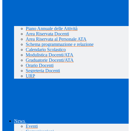
Piano Annuale delle Attività
Area Riservata Docenti
Area Riservata al Personale ATA
Schema programmazione e relazione
Calendario Scolastico
Modulistica Docenti/ATA
Graduatorie Docenti/ATA
Orario Docenti
Segreteria Docenti
URP
News
Eventi