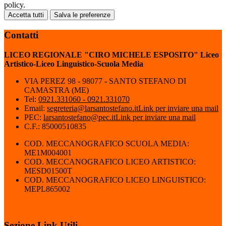
policy.
Accetta tutti
Salva le preferenze
Contatti
LICEO REGIONALE "CIRO MICHELE ESPOSITO" Liceo
Artistico-Liceo Linguistico-Scuola Media
VIA PEREZ 98 - 98077 - SANTO STEFANO DI
CAMASTRA (ME)
Tel:
0921.331060 - 0921.331070
Email:
segreteria@larsantostefano.it
Link per inviare una mail
PEC:
larsantostefano@pec.it
Link per inviare una mail
C.F.: 85000510835
COD. MECCANOGRAFICO SCUOLA MEDIA:
ME1M004001
COD. MECCANOGRAFICO LICEO ARTISTICO:
MESD01500T
COD. MECCANOGRAFICO LICEO LINGUISTICO:
MEPL865002
Sezione Link Utili