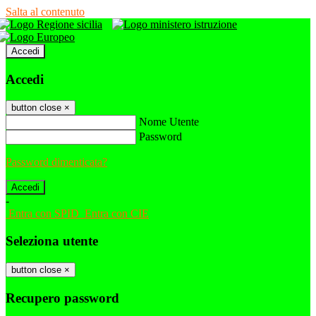
Salta al contenuto
Accedi
Accedi
button close
×
Nome Utente
Password
Password dimenticata?
-
Entra con SPID
Entra con CIE
Seleziona utente
button close
×
Recupero password