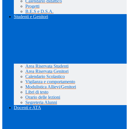
Calendario didattico
Progetti
B.E.S e D.S.A.
Studenti e Genitori
Area Riservata Studenti
Area Riservata Genitori
Calendario Scolastico
Vigilanza e comportamento
Modulistica Allievi/Genitori
Libri di testo
Orario delle lezioni
Segreteria Alunni
Docenti e ATA