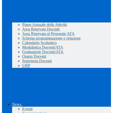
Piano Annuale delle Attività
Area Riservata Docenti
Area Riservata al Personale ATA
Schema programmazione e relazione
Calendario Scolastico
Modulistica Docenti/ATA
Graduatorie Docenti/ATA
Orario Docenti
Segreteria Docenti
URP
News
Eventi