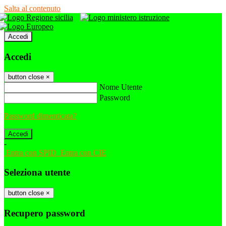
Salta al contenuto
Accedi
Accedi
button close
×
Nome Utente
Password
Password dimenticata?
-
Entra con SPID
Entra con CIE
Seleziona utente
button close
×
Recupero password