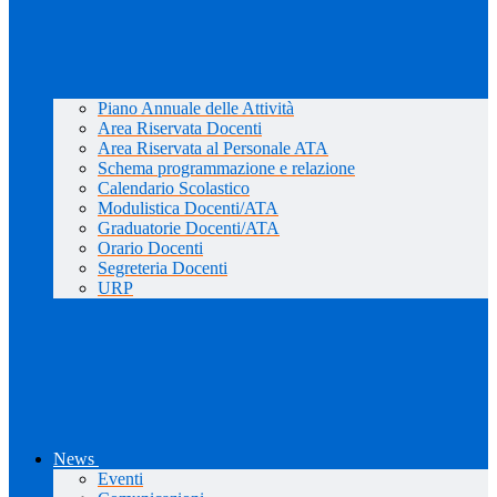
Piano Annuale delle Attività
Area Riservata Docenti
Area Riservata al Personale ATA
Schema programmazione e relazione
Calendario Scolastico
Modulistica Docenti/ATA
Graduatorie Docenti/ATA
Orario Docenti
Segreteria Docenti
URP
News
Eventi