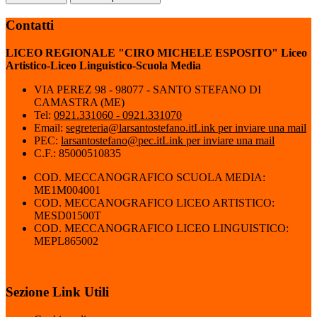
Contatti
LICEO REGIONALE "CIRO MICHELE ESPOSITO" Liceo
Artistico-Liceo Linguistico-Scuola Media
VIA PEREZ 98 - 98077 - SANTO STEFANO DI
CAMASTRA (ME)
Tel:
0921.331060 - 0921.331070
Email:
segreteria@larsantostefano.it
Link per inviare una mail
PEC:
larsantostefano@pec.it
Link per inviare una mail
C.F.: 85000510835
COD. MECCANOGRAFICO SCUOLA MEDIA:
ME1M004001
COD. MECCANOGRAFICO LICEO ARTISTICO:
MESD01500T
COD. MECCANOGRAFICO LICEO LINGUISTICO:
MEPL865002
Sezione Link Utili