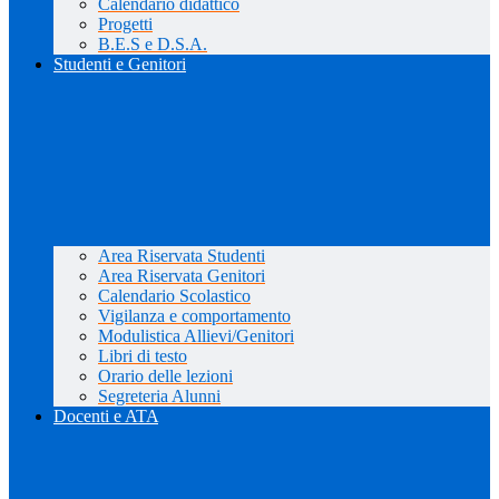
Calendario didattico
Progetti
B.E.S e D.S.A.
Studenti e Genitori
Area Riservata Studenti
Area Riservata Genitori
Calendario Scolastico
Vigilanza e comportamento
Modulistica Allievi/Genitori
Libri di testo
Orario delle lezioni
Segreteria Alunni
Docenti e ATA