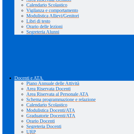
Calendario Scolastico
Vigilanza e comportamento
Modulistica Allievi/Genitori
Libri di testo
Orario delle lezioni
Segreteria Alunni
Docenti e ATA
Piano Annuale delle Attività
Area Riservata Docenti
Area Riservata al Personale ATA
Schema programmazione e relazione
Calendario Scolastico
Modulistica Docenti/ATA
Graduatorie Docenti/ATA
Orario Docenti
Segreteria Docenti
URP