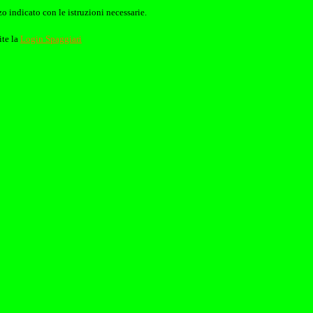
o indicato con le istruzioni necessarie.
ite la
Login Spaggiari