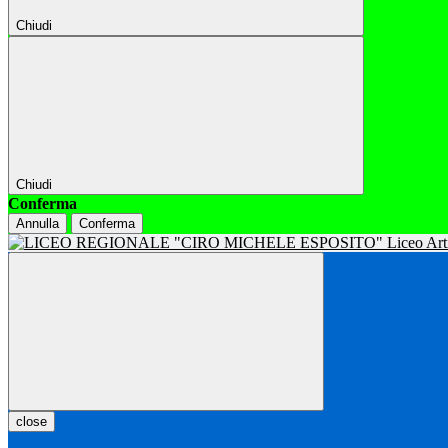
Chiudi
Chiudi
Conferma
Annulla
Conferma
close