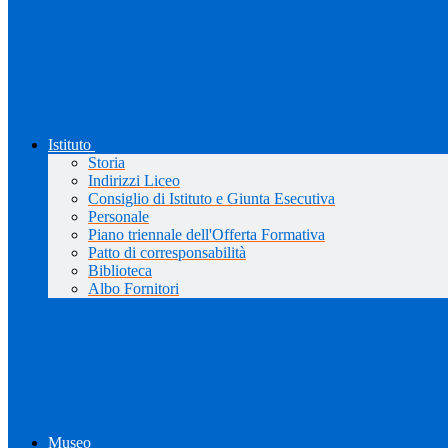
Istituto
Storia
Indirizzi Liceo
Consiglio di Istituto e Giunta Esecutiva
Personale
Piano triennale dell'Offerta Formativa
Patto di corresponsabilità
Biblioteca
Albo Fornitori
Museo