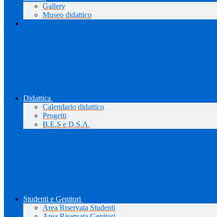
Gallery
Museo didattico
Didattica
Calendario didattico
Progetti
B.E.S e D.S.A.
Studenti e Genitori
Area Riservata Studenti
Area Riservata Genitori