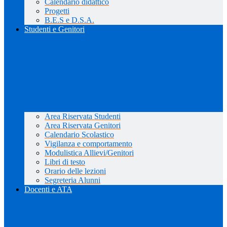
Calendario didattico
Progetti
B.E.S e D.S.A.
Studenti e Genitori
Area Riservata Studenti
Area Riservata Genitori
Calendario Scolastico
Vigilanza e comportamento
Modulistica Allievi/Genitori
Libri di testo
Orario delle lezioni
Segreteria Alunni
Docenti e ATA