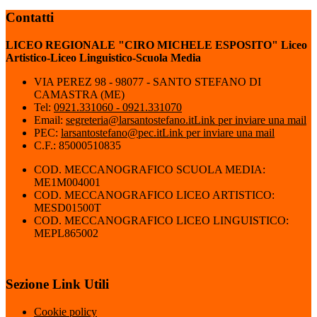
Contatti
LICEO REGIONALE "CIRO MICHELE ESPOSITO" Liceo
Artistico-Liceo Linguistico-Scuola Media
VIA PEREZ 98 - 98077 - SANTO STEFANO DI
CAMASTRA (ME)
Tel:
0921.331060 - 0921.331070
Email:
segreteria@larsantostefano.it
Link per inviare una mail
PEC:
larsantostefano@pec.it
Link per inviare una mail
C.F.: 85000510835
COD. MECCANOGRAFICO SCUOLA MEDIA:
ME1M004001
COD. MECCANOGRAFICO LICEO ARTISTICO:
MESD01500T
COD. MECCANOGRAFICO LICEO LINGUISTICO:
MEPL865002
Sezione Link Utili
Cookie policy