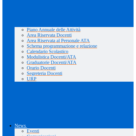
Piano Annuale delle Attività
Area Riservata Docenti
Area Riservata al Personale ATA
Schema programmazione e relazione
Calendario Scolastico
Modulistica Docenti/ATA
Graduatorie Docenti/ATA
Orario Docenti
Segreteria Docenti
URP
News
Eventi