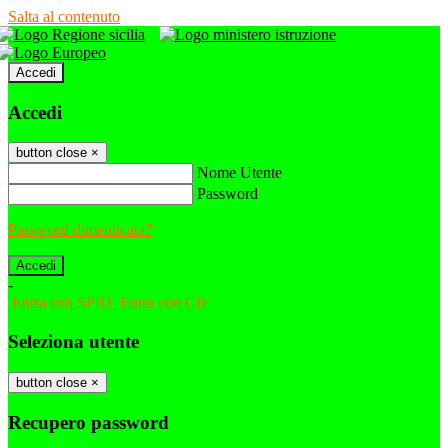
Salta al contenuto
Accedi
Accedi
button close
×
Nome Utente
Password
Password dimenticata?
-
Entra con SPID
Entra con CIE
Seleziona utente
button close
×
Recupero password