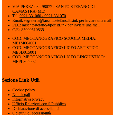
VIA PEREZ 98 - 98077 - SANTO STEFANO DI
CAMASTRA (ME)
Tel:
0921.331060 - 0921.331070
Email:
segreteria@larsantostefano.it
Link per inviare una mail
PEC:
larsantostefano@pec.it
Link per inviare una mail
C.F.: 85000510835
COD. MECCANOGRAFICO SCUOLA MEDIA:
ME1M004001
COD. MECCANOGRAFICO LICEO ARTISTICO:
MESD01500T
COD. MECCANOGRAFICO LICEO LINGUISTICO:
MEPL865002
Sezione Link Utili
Cookie policy
Note legali
Informativa Privacy
Ufficio Relazioni con il Pubblico
Dichiarazione di accessibilità
Obiettivi di accessibilità