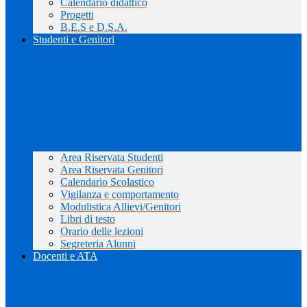
Calendario didattico
Progetti
B.E.S e D.S.A.
Studenti e Genitori
Area Riservata Studenti
Area Riservata Genitori
Calendario Scolastico
Vigilanza e comportamento
Modulistica Allievi/Genitori
Libri di testo
Orario delle lezioni
Segreteria Alunni
Docenti e ATA