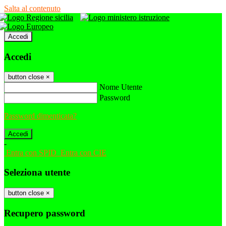
Salta al contenuto
Accedi
Accedi
button close
×
Nome Utente
Password
Password dimenticata?
-
Entra con SPID
Entra con CIE
Seleziona utente
button close
×
Recupero password