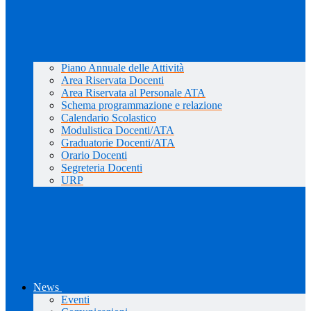
Piano Annuale delle Attività
Area Riservata Docenti
Area Riservata al Personale ATA
Schema programmazione e relazione
Calendario Scolastico
Modulistica Docenti/ATA
Graduatorie Docenti/ATA
Orario Docenti
Segreteria Docenti
URP
News
Eventi