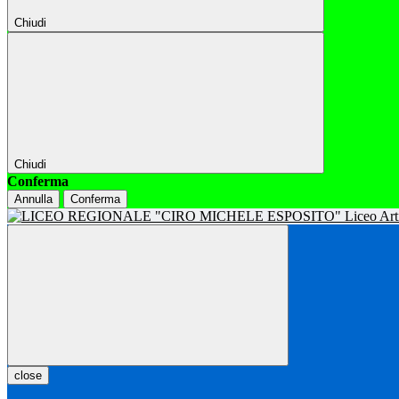
Chiudi
Chiudi
Conferma
Annulla
Conferma
close