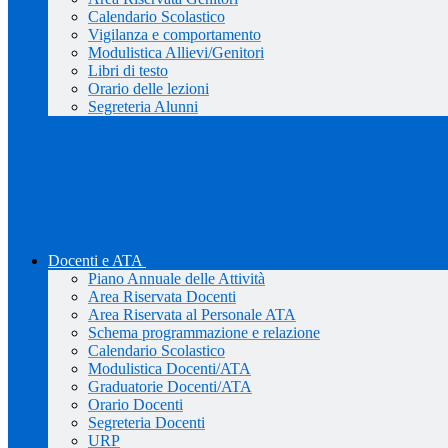
Calendario Scolastico
Vigilanza e comportamento
Modulistica Allievi/Genitori
Libri di testo
Orario delle lezioni
Segreteria Alunni
Docenti e ATA
Piano Annuale delle Attività
Area Riservata Docenti
Area Riservata al Personale ATA
Schema programmazione e relazione
Calendario Scolastico
Modulistica Docenti/ATA
Graduatorie Docenti/ATA
Orario Docenti
Segreteria Docenti
URP