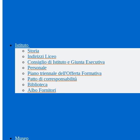
Istituto
Storia
Indirizzi Liceo
Consiglio di Istituto e Giunta Esecutiva
Personale
Piano triennale dell'Offerta Formativa
Patto di corresponsabilità
Biblioteca
Albo Fornitori
Museo