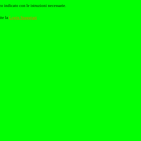
o indicato con le istruzioni necessarie.
ite la
Login Spaggiari