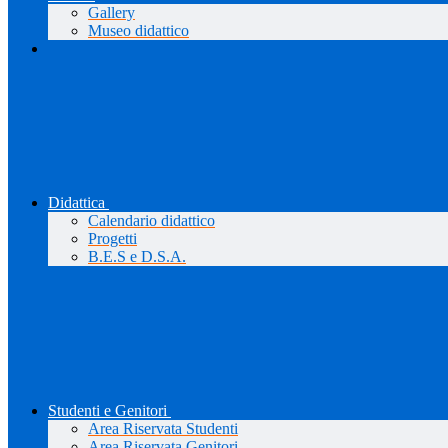
Gallery
Museo didattico
Didattica
Calendario didattico
Progetti
B.E.S e D.S.A.
Studenti e Genitori
Area Riservata Studenti
Area Riservata Genitori