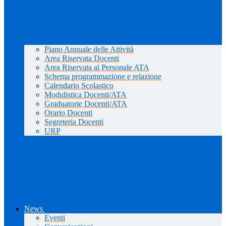
Piano Annuale delle Attività
Area Riservata Docenti
Area Riservata al Personale ATA
Schema programmazione e relazione
Calendario Scolastico
Modulistica Docenti/ATA
Graduatorie Docenti/ATA
Orario Docenti
Segreteria Docenti
URP
News
Eventi