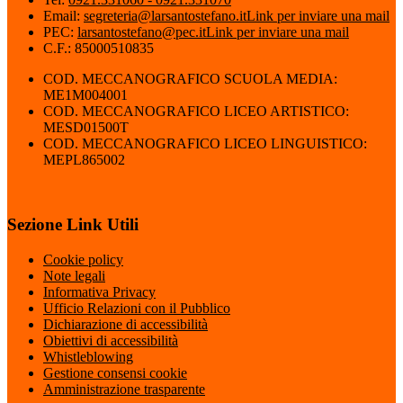
Email:
segreteria@larsantostefano.it
Link per inviare una mail
PEC:
larsantostefano@pec.it
Link per inviare una mail
C.F.: 85000510835
COD. MECCANOGRAFICO SCUOLA MEDIA:
ME1M004001
COD. MECCANOGRAFICO LICEO ARTISTICO:
MESD01500T
COD. MECCANOGRAFICO LICEO LINGUISTICO:
MEPL865002
Sezione Link Utili
Cookie policy
Note legali
Informativa Privacy
Ufficio Relazioni con il Pubblico
Dichiarazione di accessibilità
Obiettivi di accessibilità
Whistleblowing
Gestione consensi cookie
Amministrazione trasparente