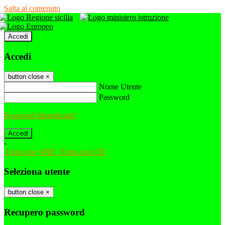
Salta al contenuto
Accedi
Accedi
button close
×
Nome Utente
Password
Password dimenticata?
-
Entra con SPID
Entra con CIE
Seleziona utente
button close
×
Recupero password