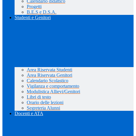
Calendario didattico
Progetti
B.E.S e D.S.A.
Studenti e Genitori
Area Riservata Studenti
Area Riservata Genitori
Calendario Scolastico
Vigilanza e comportamento
Modulistica Allievi/Genitori
Libri di testo
Orario delle lezioni
Segreteria Alunni
Docenti e ATA