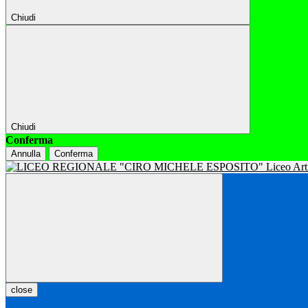
Chiudi
Chiudi
Conferma
Annulla
Conferma
close