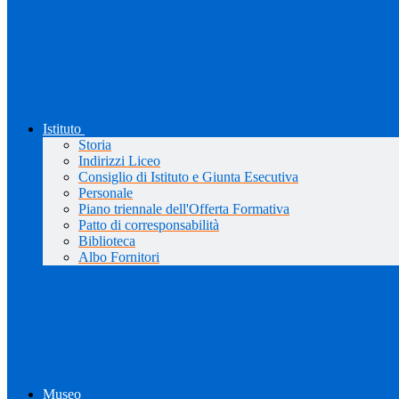
Istituto
Storia
Indirizzi Liceo
Consiglio di Istituto e Giunta Esecutiva
Personale
Piano triennale dell'Offerta Formativa
Patto di corresponsabilità
Biblioteca
Albo Fornitori
Museo