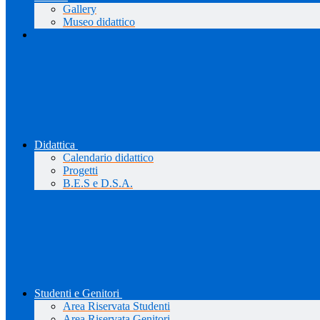
Gallery
Museo didattico
Didattica
Calendario didattico
Progetti
B.E.S e D.S.A.
Studenti e Genitori
Area Riservata Studenti
Area Riservata Genitori