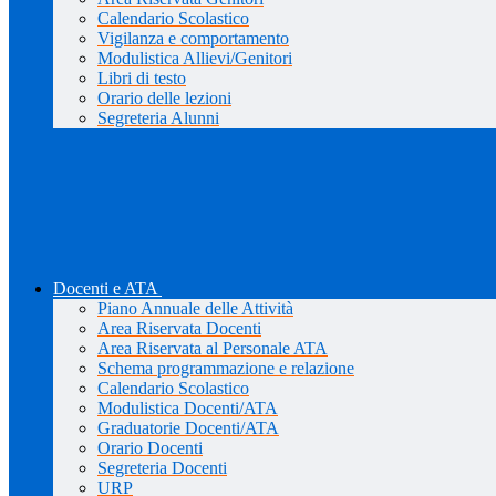
Calendario Scolastico
Vigilanza e comportamento
Modulistica Allievi/Genitori
Libri di testo
Orario delle lezioni
Segreteria Alunni
Docenti e ATA
Piano Annuale delle Attività
Area Riservata Docenti
Area Riservata al Personale ATA
Schema programmazione e relazione
Calendario Scolastico
Modulistica Docenti/ATA
Graduatorie Docenti/ATA
Orario Docenti
Segreteria Docenti
URP