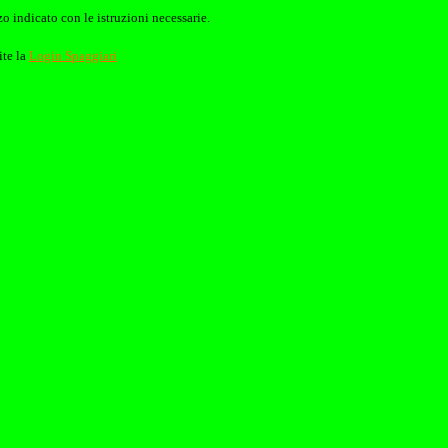
o indicato con le istruzioni necessarie.
ite la
Login Spaggiari