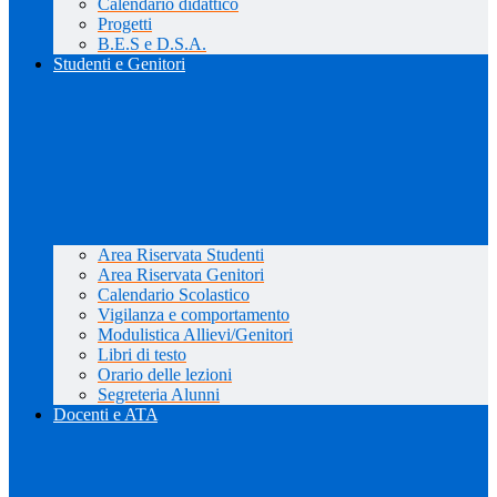
Calendario didattico
Progetti
B.E.S e D.S.A.
Studenti e Genitori
Area Riservata Studenti
Area Riservata Genitori
Calendario Scolastico
Vigilanza e comportamento
Modulistica Allievi/Genitori
Libri di testo
Orario delle lezioni
Segreteria Alunni
Docenti e ATA