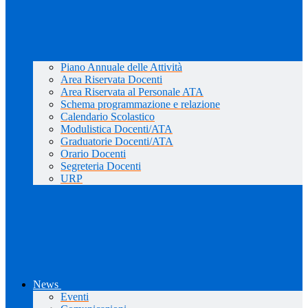
Piano Annuale delle Attività
Area Riservata Docenti
Area Riservata al Personale ATA
Schema programmazione e relazione
Calendario Scolastico
Modulistica Docenti/ATA
Graduatorie Docenti/ATA
Orario Docenti
Segreteria Docenti
URP
News
Eventi