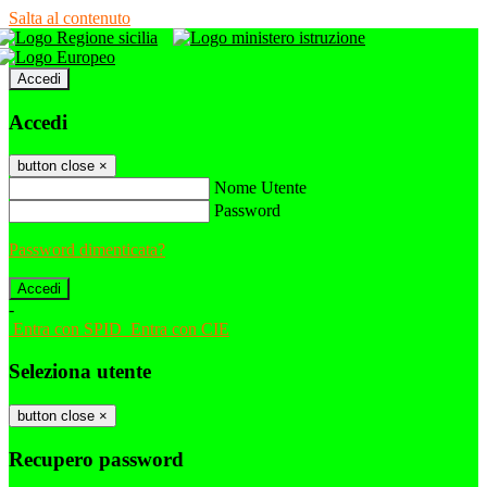
Salta al contenuto
Accedi
Accedi
button close
×
Nome Utente
Password
Password dimenticata?
-
Entra con SPID
Entra con CIE
Seleziona utente
button close
×
Recupero password