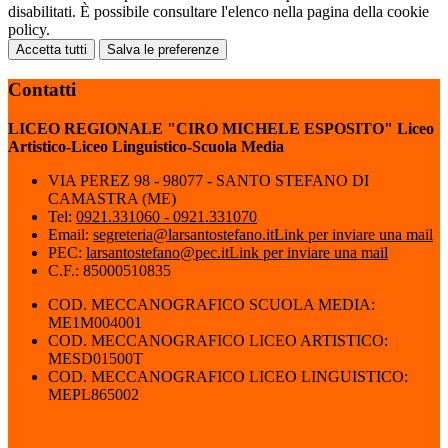
disabilitati. È possibile consultare l'elenco nella pagina della cookie
policy.
Accetta tutti
Salva le preferenze
Contatti
LICEO REGIONALE "CIRO MICHELE ESPOSITO" Liceo
Artistico-Liceo Linguistico-Scuola Media
VIA PEREZ 98 - 98077 - SANTO STEFANO DI
CAMASTRA (ME)
Tel:
0921.331060 - 0921.331070
Email:
segreteria@larsantostefano.it
Link per inviare una mail
PEC:
larsantostefano@pec.it
Link per inviare una mail
C.F.: 85000510835
COD. MECCANOGRAFICO SCUOLA MEDIA:
ME1M004001
COD. MECCANOGRAFICO LICEO ARTISTICO:
MESD01500T
COD. MECCANOGRAFICO LICEO LINGUISTICO:
MEPL865002