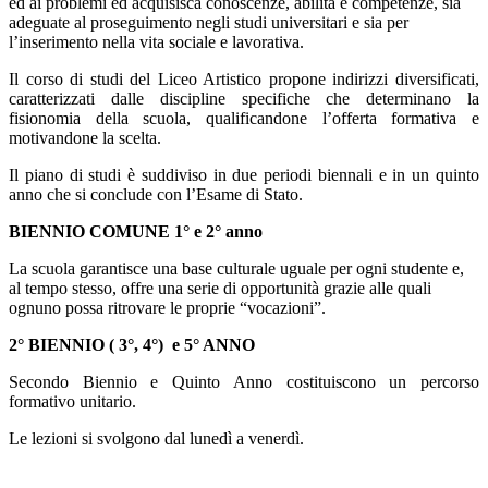
ed ai problemi ed acquisisca conoscenze, abilità e competenze, sia
adeguate al proseguimento negli studi universitari e sia per
l’inserimento nella vita sociale e lavorativa.
Il corso di studi del Liceo Artistico propone indirizzi diversificati,
caratterizzati dalle discipline specifiche che determinano la
fisionomia della scuola, qualificandone l’offerta formativa e
motivandone la scelta.
Il piano di studi è suddiviso in due periodi biennali e in un quinto
anno che si conclude con l’Esame di Stato.
BIENNIO COMUNE 1° e 2° anno
La scuola garantisce una base culturale uguale per ogni studente e,
al tempo stesso, offre una serie di opportunità grazie alle quali
ognuno possa ritrovare le proprie “vocazioni”.
2° BIENNIO ( 3°, 4°) e 5° ANNO
Secondo Biennio e Quinto Anno costituiscono un percorso
formativo unitario.
Le lezioni si svolgono dal lunedì a venerdì.