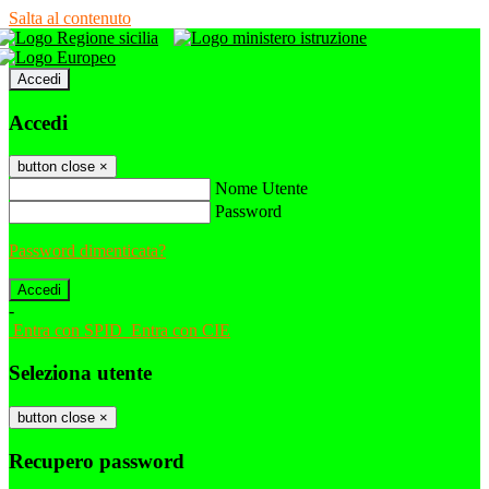
Salta al contenuto
Accedi
Accedi
button close
×
Nome Utente
Password
Password dimenticata?
-
Entra con SPID
Entra con CIE
Seleziona utente
button close
×
Recupero password