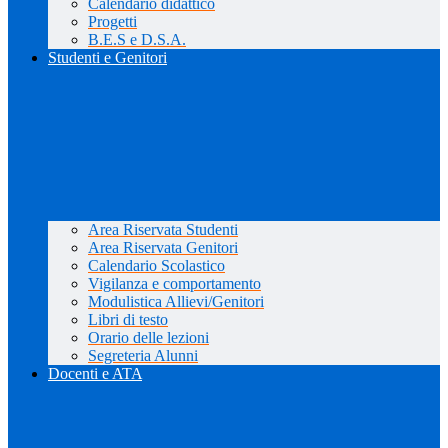
Calendario didattico
Progetti
B.E.S e D.S.A.
Studenti e Genitori
Area Riservata Studenti
Area Riservata Genitori
Calendario Scolastico
Vigilanza e comportamento
Modulistica Allievi/Genitori
Libri di testo
Orario delle lezioni
Segreteria Alunni
Docenti e ATA