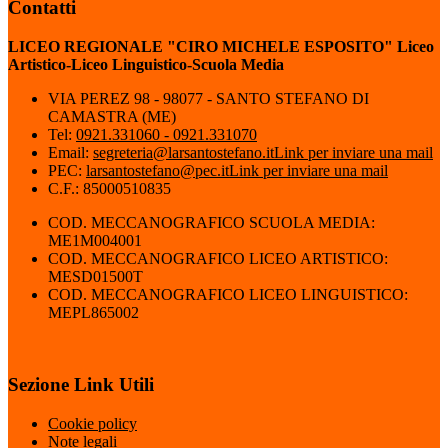
Contatti
LICEO REGIONALE "CIRO MICHELE ESPOSITO" Liceo
Artistico-Liceo Linguistico-Scuola Media
VIA PEREZ 98 - 98077 - SANTO STEFANO DI
CAMASTRA (ME)
Tel:
0921.331060 - 0921.331070
Email:
segreteria@larsantostefano.it
Link per inviare una mail
PEC:
larsantostefano@pec.it
Link per inviare una mail
C.F.: 85000510835
COD. MECCANOGRAFICO SCUOLA MEDIA:
ME1M004001
COD. MECCANOGRAFICO LICEO ARTISTICO:
MESD01500T
COD. MECCANOGRAFICO LICEO LINGUISTICO:
MEPL865002
Sezione Link Utili
Cookie policy
Note legali