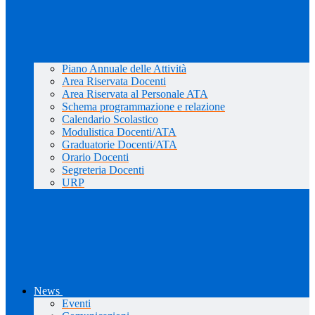
Piano Annuale delle Attività
Area Riservata Docenti
Area Riservata al Personale ATA
Schema programmazione e relazione
Calendario Scolastico
Modulistica Docenti/ATA
Graduatorie Docenti/ATA
Orario Docenti
Segreteria Docenti
URP
News
Eventi