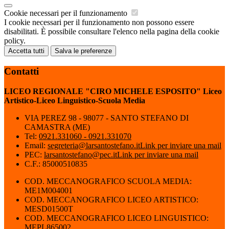
Cookie necessari per il funzionamento
I cookie necessari per il funzionamento non possono essere
disabilitati. È possibile consultare l'elenco nella pagina della cookie
policy.
Accetta tutti
Salva le preferenze
Contatti
LICEO REGIONALE "CIRO MICHELE ESPOSITO" Liceo
Artistico-Liceo Linguistico-Scuola Media
VIA PEREZ 98 - 98077 - SANTO STEFANO DI
CAMASTRA (ME)
Tel:
0921.331060 - 0921.331070
Email:
segreteria@larsantostefano.it
Link per inviare una mail
PEC:
larsantostefano@pec.it
Link per inviare una mail
C.F.: 85000510835
COD. MECCANOGRAFICO SCUOLA MEDIA:
ME1M004001
COD. MECCANOGRAFICO LICEO ARTISTICO:
MESD01500T
COD. MECCANOGRAFICO LICEO LINGUISTICO:
MEPL865002