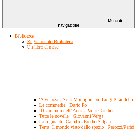
Menu di
navigazione
Biblioteca
Regolamento Biblioteca
Un libro al mese
'A vilanza - Nino Martoglio and Luigi Pirandello
Le commedie - Dario Fo
Il Cammino dell’ Arco - Paulo Coelho
Tutte le novelle - Giovanni Verga
La regina dei Caraibi - Emilio Salgari
Terra! Il mondo visto dallo spazio - Perozzi/Parisi