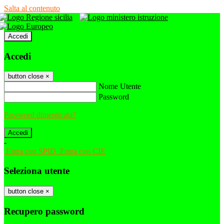
Salta al contenuto
Accedi
Accedi
button close
×
Nome Utente
Password
Password dimenticata?
-
Entra con SPID
Entra con CIE
Seleziona utente
button close
×
Recupero password