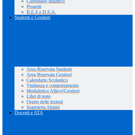
Calendario didattico
Progetti
B.E.S e D.S.A.
Studenti e Genitori
Area Riservata Studenti
Area Riservata Genitori
Calendario Scolastico
Vigilanza e comportamento
Modulistica Allievi/Genitori
Libri di testo
Orario delle lezioni
Segreteria Alunni
Docenti e ATA