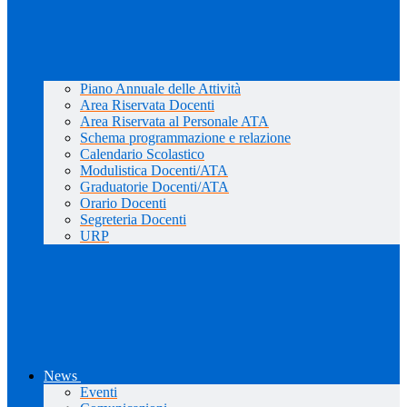
Piano Annuale delle Attività
Area Riservata Docenti
Area Riservata al Personale ATA
Schema programmazione e relazione
Calendario Scolastico
Modulistica Docenti/ATA
Graduatorie Docenti/ATA
Orario Docenti
Segreteria Docenti
URP
News
Eventi