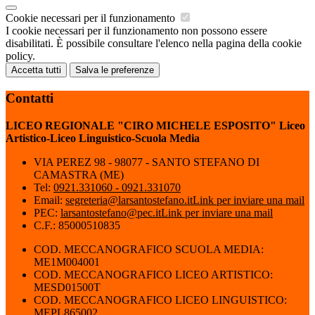
Cookie necessari per il funzionamento
I cookie necessari per il funzionamento non possono essere
disabilitati. È possibile consultare l'elenco nella pagina della cookie
policy.
Accetta tutti
Salva le preferenze
Contatti
LICEO REGIONALE "CIRO MICHELE ESPOSITO" Liceo
Artistico-Liceo Linguistico-Scuola Media
VIA PEREZ 98 - 98077 - SANTO STEFANO DI
CAMASTRA (ME)
Tel:
0921.331060 - 0921.331070
Email:
segreteria@larsantostefano.it
Link per inviare una mail
PEC:
larsantostefano@pec.it
Link per inviare una mail
C.F.: 85000510835
COD. MECCANOGRAFICO SCUOLA MEDIA:
ME1M004001
COD. MECCANOGRAFICO LICEO ARTISTICO:
MESD01500T
COD. MECCANOGRAFICO LICEO LINGUISTICO:
MEPL865002