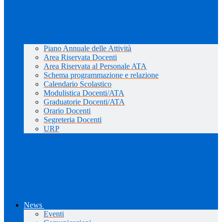
Piano Annuale delle Attività
Area Riservata Docenti
Area Riservata al Personale ATA
Schema programmazione e relazione
Calendario Scolastico
Modulistica Docenti/ATA
Graduatorie Docenti/ATA
Orario Docenti
Segreteria Docenti
URP
News
Eventi