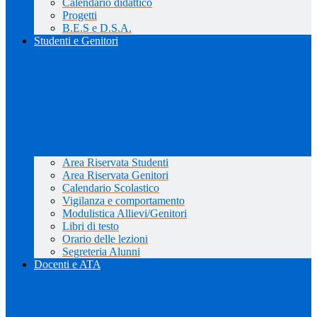
Calendario didattico
Progetti
B.E.S e D.S.A.
Studenti e Genitori
Area Riservata Studenti
Area Riservata Genitori
Calendario Scolastico
Vigilanza e comportamento
Modulistica Allievi/Genitori
Libri di testo
Orario delle lezioni
Segreteria Alunni
Docenti e ATA