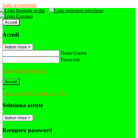
Salta al contenuto
Accedi
Accedi
button close
×
Nome Utente
Password
Password dimenticata?
-
Entra con SPID
Entra con CIE
Seleziona utente
button close
×
Recupero password