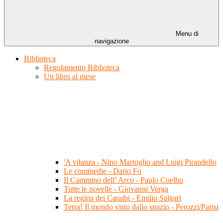
Menu di
navigazione
Biblioteca
Regolamento Biblioteca
Un libro al mese
'A vilanza - Nino Martoglio and Luigi Pirandello
Le commedie - Dario Fo
Il Cammino dell’ Arco - Paulo Coelho
Tutte le novelle - Giovanni Verga
La regina dei Caraibi - Emilio Salgari
Terra! Il mondo visto dallo spazio - Perozzi/Parisi