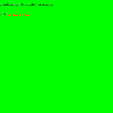
o indicato con le istruzioni necessarie.
ite la
Login Spaggiari