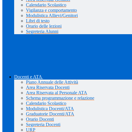
Calendario Scolastico
Vigilanza e comportamento
Modulistica Allievi/Genitori
Libri di testo
Orario delle lezioni
Segreteria Alunni
Docenti e ATA
Piano Annuale delle Attività
Area Riservata Docenti
Area Riservata al Personale ATA
Schema programmazione e relazione
Calendario Scolastico
Modulistica Docenti/ATA
Graduatorie Docenti/ATA
Orario Docenti
Segreteria Docenti
URP