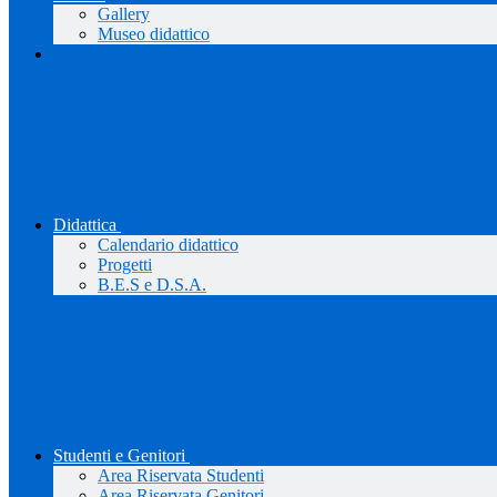
Gallery
Museo didattico
Didattica
Calendario didattico
Progetti
B.E.S e D.S.A.
Studenti e Genitori
Area Riservata Studenti
Area Riservata Genitori