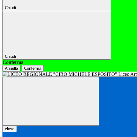
Chiudi
Chiudi
Conferma
Annulla
Conferma
close