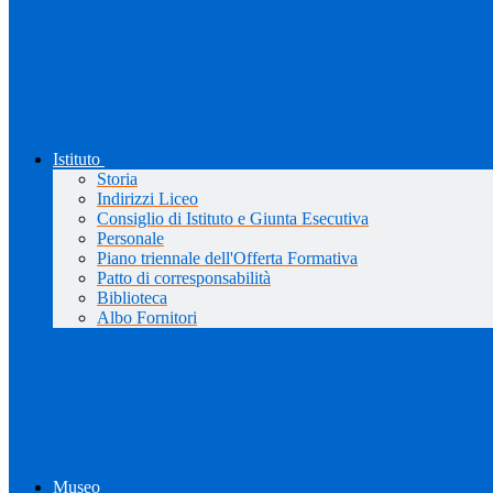
Istituto
Storia
Indirizzi Liceo
Consiglio di Istituto e Giunta Esecutiva
Personale
Piano triennale dell'Offerta Formativa
Patto di corresponsabilità
Biblioteca
Albo Fornitori
Museo