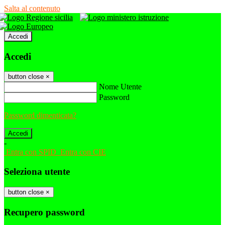
Salta al contenuto
Accedi
Accedi
button close
×
Nome Utente
Password
Password dimenticata?
-
Entra con SPID
Entra con CIE
Seleziona utente
button close
×
Recupero password