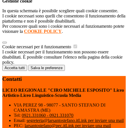
Gestione cookie
In questa schermata è possibile scegliere quali cookie consentire.
I cookie necessari sono quelli che consentono il funzionamento della
piattaforma e non è possibile disabilitarli.
Per conoscere quali sono i cookie necessari al funzionamento potete
visionare la
COOKIE POLICY
.
Cookie necessari per il funzionamento
I cookie necessari per il funzionamento non possono essere
disabilitati. È possibile consultare l'elenco nella pagina della cookie
policy.
Accetta tutti
Salva le preferenze
Contatti
LICEO REGIONALE "CIRO MICHELE ESPOSITO" Liceo
Artistico-Liceo Linguistico-Scuola Media
VIA PEREZ 98 - 98077 - SANTO STEFANO DI
CAMASTRA (ME)
Tel:
0921.331060 - 0921.331070
Email:
segreteria@larsantostefano.it
Link per inviare una mail
PEC:
larsantostefano@pec.it
Link per inviare una mail