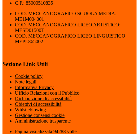
C.F.: 85000510835
COD. MECCANOGRAFICO SCUOLA MEDIA:
ME1M004001
COD. MECCANOGRAFICO LICEO ARTISTICO:
MESD01500T
COD. MECCANOGRAFICO LICEO LINGUISTICO:
MEPL865002
Sezione Link Utili
Cookie policy
Note legali
Informativa Privacy
Ufficio Relazioni con il Pubblico
Dichiarazione di accessibilità
Obiettivi di accessibilità
Whistleblowing
Gestione consensi cookie
Amministrazione trasparente
Pagina visualizzata
94288
volte