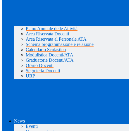
Piano Annuale delle Attività
Area Riservata Docenti
Area Riservata al Personale ATA
Schema programmazione e relazione
Calendario Scolastico
Modulistica Docenti/ATA
Graduatorie Docenti/ATA
Orario Docenti
Segreteria Docenti
URP
News
Eventi