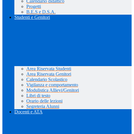
Calendario didattico
Progetti
B.E.S e D.S.A.
Studenti e Genitori
Area Riservata Studenti
Area Riservata Genitori
Calendario Scolastico
Vigilanza e comportamento
Modulistica Allievi/Genitori
Libri di testo
Orario delle lezioni
Segreteria Alunni
Docenti e ATA