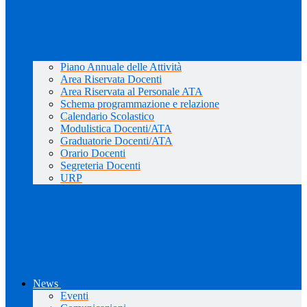
Piano Annuale delle Attività
Area Riservata Docenti
Area Riservata al Personale ATA
Schema programmazione e relazione
Calendario Scolastico
Modulistica Docenti/ATA
Graduatorie Docenti/ATA
Orario Docenti
Segreteria Docenti
URP
News
Eventi