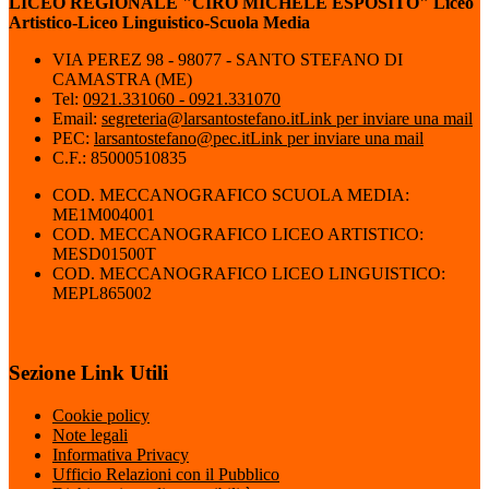
LICEO REGIONALE "CIRO MICHELE ESPOSITO" Liceo
Artistico-Liceo Linguistico-Scuola Media
VIA PEREZ 98 - 98077 - SANTO STEFANO DI
CAMASTRA (ME)
Tel:
0921.331060 - 0921.331070
Email:
segreteria@larsantostefano.it
Link per inviare una mail
PEC:
larsantostefano@pec.it
Link per inviare una mail
C.F.: 85000510835
COD. MECCANOGRAFICO SCUOLA MEDIA:
ME1M004001
COD. MECCANOGRAFICO LICEO ARTISTICO:
MESD01500T
COD. MECCANOGRAFICO LICEO LINGUISTICO:
MEPL865002
Sezione Link Utili
Cookie policy
Note legali
Informativa Privacy
Ufficio Relazioni con il Pubblico