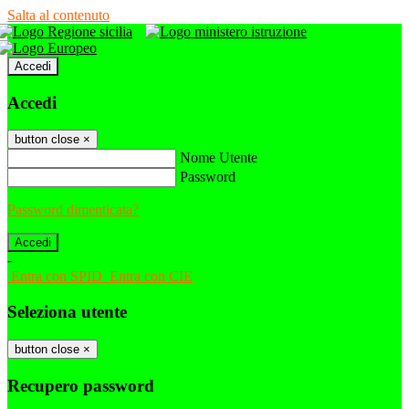
Salta al contenuto
Accedi
Accedi
button close
×
Nome Utente
Password
Password dimenticata?
-
Entra con SPID
Entra con CIE
Seleziona utente
button close
×
Recupero password