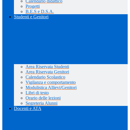
Calendario didattico
Progetti
B.E.S e D.S.A.
Studenti e Genitori
Area Riservata Studenti
Area Riservata Genitori
Calendario Scolastico
Vigilanza e comportamento
Modulistica Allievi/Genitori
Libri di testo
Orario delle lezioni
Segreteria Alunni
Docenti e ATA