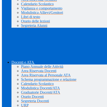
Calendario Scolastico
Vigilanza e comportamento
Modulistica Allievi/Genitori
Libri di testo
Orario delle lezioni
Segreteria Alunni
Docenti e ATA
Piano Annuale delle Attività
Area Riservata Docenti
Area Riservata al Personale ATA
Schema programmazione e relazione
Calendario Scolastico
Modulistica Docenti/ATA
Graduatorie Docenti/ATA
Orario Docenti
Segreteria Docenti
URP