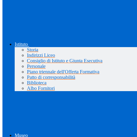
Istituto
Storia
Indirizzi Liceo
Consiglio di Istituto e Giunta Esecutiva
Personale
Piano triennale dell'Offerta Formativa
Patto di corresponsabilità
Biblioteca
Albo Fornitori
Museo