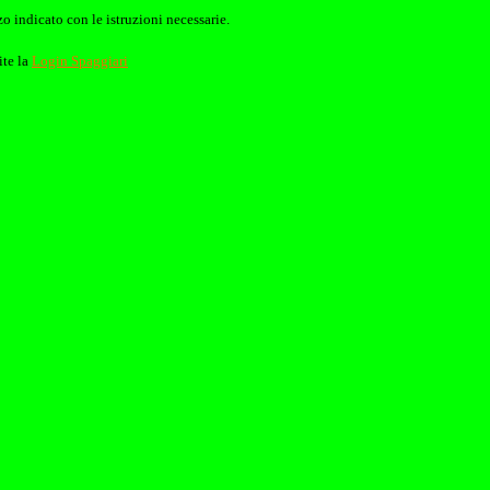
o indicato con le istruzioni necessarie.
ite la
Login Spaggiari