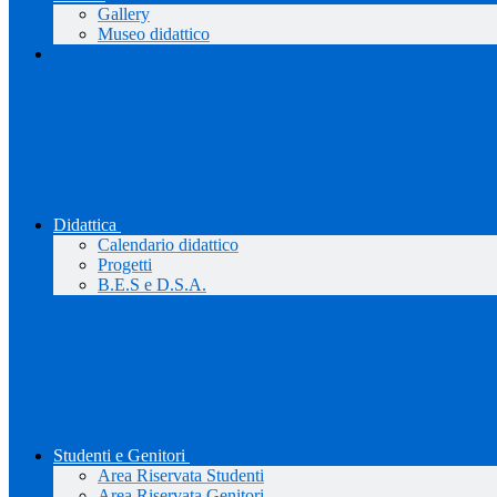
Gallery
Museo didattico
Didattica
Calendario didattico
Progetti
B.E.S e D.S.A.
Studenti e Genitori
Area Riservata Studenti
Area Riservata Genitori