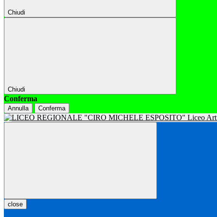
Chiudi
Chiudi
Conferma
Annulla
Conferma
close