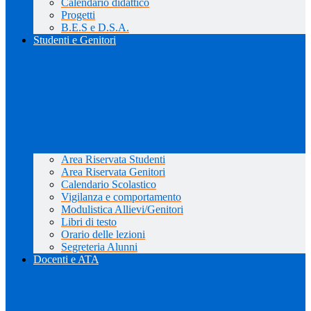
Calendario didattico
Progetti
B.E.S e D.S.A.
Studenti e Genitori
Area Riservata Studenti
Area Riservata Genitori
Calendario Scolastico
Vigilanza e comportamento
Modulistica Allievi/Genitori
Libri di testo
Orario delle lezioni
Segreteria Alunni
Docenti e ATA