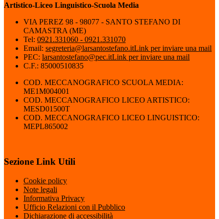
Artistico-Liceo Linguistico-Scuola Media
VIA PEREZ 98 - 98077 - SANTO STEFANO DI
CAMASTRA (ME)
Tel:
0921.331060 - 0921.331070
Email:
segreteria@larsantostefano.it
Link per inviare una mail
PEC:
larsantostefano@pec.it
Link per inviare una mail
C.F.: 85000510835
COD. MECCANOGRAFICO SCUOLA MEDIA:
ME1M004001
COD. MECCANOGRAFICO LICEO ARTISTICO:
MESD01500T
COD. MECCANOGRAFICO LICEO LINGUISTICO:
MEPL865002
Sezione Link Utili
Cookie policy
Note legali
Informativa Privacy
Ufficio Relazioni con il Pubblico
Dichiarazione di accessibilità