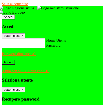
Salta al contenuto
Accedi
Accedi
button close
×
Nome Utente
Password
Password dimenticata?
-
Entra con SPID
Entra con CIE
Seleziona utente
button close
×
Recupero password