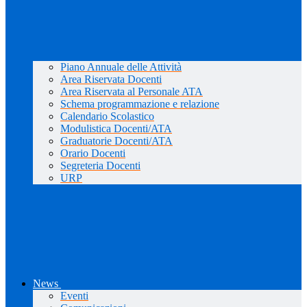
Piano Annuale delle Attività
Area Riservata Docenti
Area Riservata al Personale ATA
Schema programmazione e relazione
Calendario Scolastico
Modulistica Docenti/ATA
Graduatorie Docenti/ATA
Orario Docenti
Segreteria Docenti
URP
News
Eventi