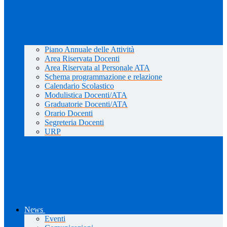
Piano Annuale delle Attività
Area Riservata Docenti
Area Riservata al Personale ATA
Schema programmazione e relazione
Calendario Scolastico
Modulistica Docenti/ATA
Graduatorie Docenti/ATA
Orario Docenti
Segreteria Docenti
URP
News
Eventi