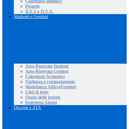
Calendario didattico
Progetti
B.E.S e D.S.A.
Studenti e Genitori
Area Riservata Studenti
Area Riservata Genitori
Calendario Scolastico
Vigilanza e comportamento
Modulistica Allievi/Genitori
Libri di testo
Orario delle lezioni
Segreteria Alunni
Docenti e ATA