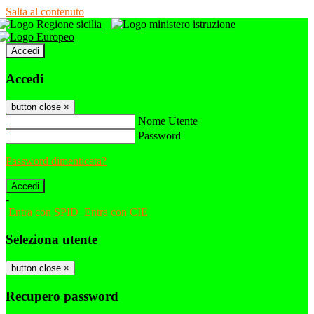
Salta al contenuto
Accedi
Accedi
button close
×
Nome Utente
Password
Password dimenticata?
-
Entra con SPID
Entra con CIE
Seleziona utente
button close
×
Recupero password