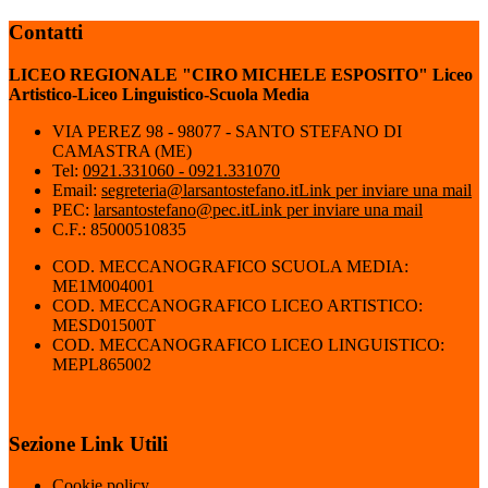
Contatti
LICEO REGIONALE "CIRO MICHELE ESPOSITO" Liceo
Artistico-Liceo Linguistico-Scuola Media
VIA PEREZ 98 - 98077 - SANTO STEFANO DI
CAMASTRA (ME)
Tel:
0921.331060 - 0921.331070
Email:
segreteria@larsantostefano.it
Link per inviare una mail
PEC:
larsantostefano@pec.it
Link per inviare una mail
C.F.: 85000510835
COD. MECCANOGRAFICO SCUOLA MEDIA:
ME1M004001
COD. MECCANOGRAFICO LICEO ARTISTICO:
MESD01500T
COD. MECCANOGRAFICO LICEO LINGUISTICO:
MEPL865002
Sezione Link Utili
Cookie policy